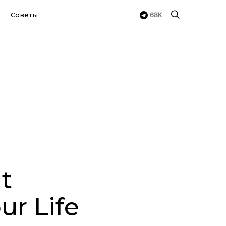
68K
Советы
t
ur Life