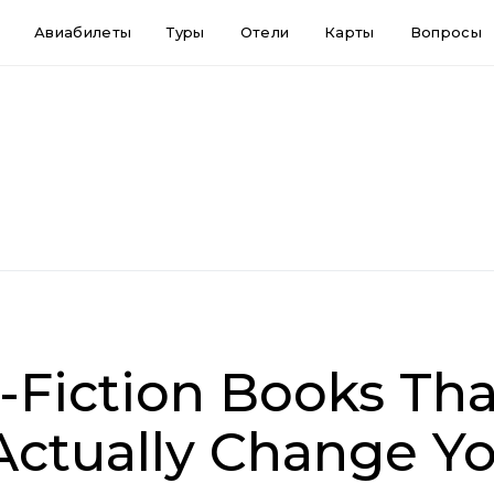
Авиабилеты
Туры
Отели
Карты
Вопросы
d
-Fiction Books Tha
Actually Change Yo