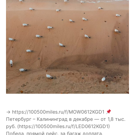
→ https://100500miles.ru/f/MOW0612KGD1
Петербург – Калининград в декабре — от 1,8 тыс.
руб. (https://100500miles.ru/f/LED0612KGD1)
Победа, прямой рейс, за багаж доплата.